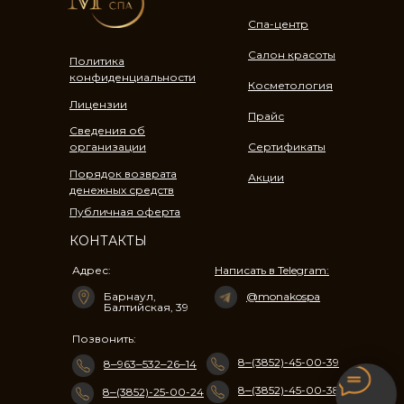
Спа-центр
Салон красоты
Политика
конфиденциальности
Косметология
Лицензии
Прайс
Сведения об
организации
Сертификаты
Порядок возврата
Акции
денежных средств
Публичная оферта
КОНТАКТЫ
Адрес:
Написать в Telegram:
Барнаул, ​
@monakospa
Балтийская, 39​
Позвонить:
8‒(3852)-45-00-39
8‒963‒532‒26‒14
8‒(3852)-45-00-38
8‒(3852)-25-00-24