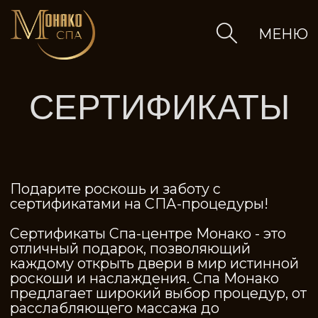
МЕНЮ
СЕРТИФИКАТЫ
Подарите роскошь и заботу с
сертификатами на
СПА
-процедуры!
Сертификаты Спа-центре Монако - это
отличный подарок, позволяющий
каждому открыть двери в мир истинной
роскоши и наслаждения. Спа Монако
предлагает широкий выбор процедур, от
расслабляющего массажа до
слуги
омолаживающих косметических
процедур. Вне зависимости от
предпочтений или потребностей
получателя сертификата, в Спа Монако
найдется идеальная процедура, чтобы
доставить настоящее удовольствие!
Для заказа сертификата -