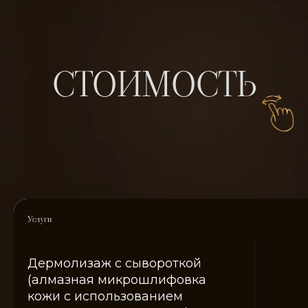
Зверева Ксения
Лукичева Елена
Андреевна
Анатольевна
Врач-косметолог
Врач-косметолог
Услуги
Дермолизаж с сывороткой
(алмазная микрошлифовка
кожи с использованием