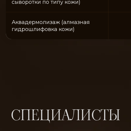
сыворотки по типу кожи)
Коробко Светлана
Карпова Раджана
Аквадермолизаж (алмазная
Анатольевна
Тюлегеновна
гидрошлифовка кожи)
Косметолог
Врач-косметолог
Чернакова Оксана
Гусева Татьяна
Михайловна,
Юрьевна
Врач-косметолог
Косметолог