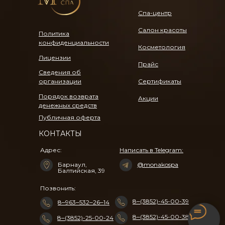
Спа-центр
Салон красоты
Политика
конфиденциальности
Косметология
Лицензии
Прайс
Сведения об
организации
Сертификаты
Порядок возврата
Акции
денежных средств
Публичная оферта
КОНТАКТЫ
Адрес:
Написать в Telegram:
Барнаул, ​
@monakospa
Балтийская, 39​
Позвонить:
8‒(3852)-45-00-39
8‒963‒532‒26‒14
8‒(3852)-45-00-38
8‒(3852)-25-00-24