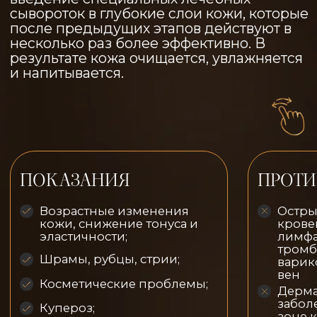
повреждения кожи
Дерматологические
заболевания, инфекция в
зоне коррекции;
Онкологические и
аутоиммунные
заболевания;
Воспалительные процесс
лимфатических узлов;
Склонность к образовани
келоидных рубцов;
СТОИМОСТЬ