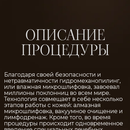
этапов работы с кожей: алмазная
микрошлифовка, вакуумное очищение и
лимфодренаж. Кроме того, во время
процедуры происходит одновременное
введение специальных лечебных
сывороток в глубокие слои кожи, которые
после предыдущих этапов действуют в
несколько раз более эффективно. В
результате кожа очищается, увлажняется
и напитывается.
ПОКАЗАНИЯ
ПРОТИВОПОКАЗАНИ
Возрастные изменения
Острые воспаления
кожи, снижение тонуса и
кровеносных и
эластичности;
лимфатических сосудов,
тромбозы, выраженное
Шрамы, рубцы, стрии;
варикозное расширение
вен
Косметические проблемы;
Дерматологические
заболевания, инфекция в
Купероз;
зоне коррекции;
Акне, постакне.
Солнечные, термические
ожоги в зоне проведения
процедуры;
Механические