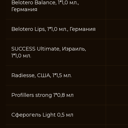
Belotero Balance, 1*1,0 мл.,
Зверева Ксения
Лукичева Елена
Андреевна
Анатольевна
Германия
Врач-косметолог
Врач-косметолог
Belotero Lips, 1*1,0 мл., Германия
SUCCESS Ultimate, Израиль,
1*1,0 мл.
Radiesse, США, 1*1,5 мл.
Коробко Светлана
Карпова Раджана
Анатольевна
Тюлегеновна
Profillers strong 1*0,8 мл
Косметолог
Врач-косметолог
Сферогель Light 0,5 мл