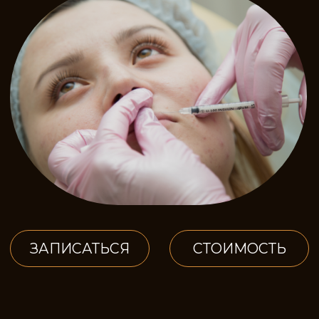
ЗАПИСАТЬСЯ
СТОИМОСТЬ
ОПИСАНИЕ
ПРОЦЕДУРЫ
Контурная пластика - это введение
специально разработанных препаратов
гиалуроновой кислоты под кожу лица.
Инъекции осуществляются тончайшими
иглами, с которыми бережно колдует
опытный косметолог, ювелир в своем
деле. Гиалуроновая кислота -