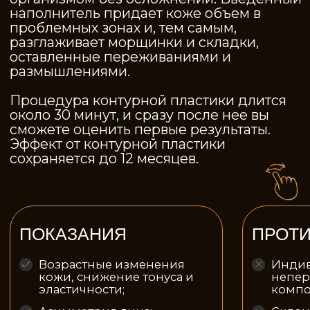
тонкие от природы губы;
Гематологические
заболевания;
Глубокие носогубные,
межбровные складки;
Механические
повреждения кожи
Дерматологические
заболевания, инфекция в
зоне коррекции;
Онкологические и
аутоиммунные
заболевания;
Некомпенсированный
сахарный диабет;
Беременность и период
лактации и пр.
СТОИМОСТЬ