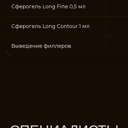
Сферогель Long Fine 0,5 мл
Сферогель Long Contour 1 мл
Чернакова Оксана
Гусева Татьяна
Выведение филлеров
Михайловна,
Юрьевна
Врач-косметолог
Косметолог