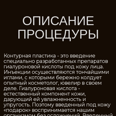
естественный компонент кожи,
дарующий ей увлажненность и
упругость. Поэтому введенный под кожу
«подарок» воспринимается нашим
организмом без осложнений. Введенный
наполнитель придает коже объем в
проблемных зонах и, тем самым,
разглаживает морщинки и складки,
оставленные переживаниями и
размышлениями.
Процедура контурной пластики длится
около 30 минут, и сразу после нее вы
сможете оценить первые результаты.
Эффект от контурной пластики
сохраняется до 12 месяцев.
ПОКАЗАНИЯ
ПРОТИВОПОКАЗАНИ
Возрастные изменения
Индивидуальная
кожи, снижение тонуса и
непереносимость
эластичности;
компонентов
Асимметрия лица;
Склонность к образовани
келоидных рубцов;
Коррекция формы скул и
Герпес в стадии
подбородка;
обострения;
Недостаточный объем,