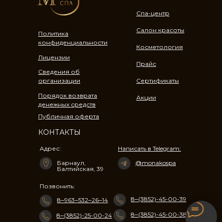
Спа-центр
Салон красоты
Политика
конфиденциальности
Косметология
Лицензии
Прайс
Сведения об
организации
Сертификаты
Порядок возврата
Акции
денежных средств
Публичная оферта
КОНТАКТЫ
Адрес:
Написать в Telegram:
Барнаул, ​
@monakospa
Балтийская, 39​
Позвонить:
8‒(3852)-45-00-39
8‒963‒532‒26‒14
8‒(3852)-45-00-38
8‒(3852)-25-00-24