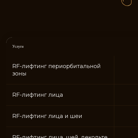
Услуги
RF-лифтинг периорбитальной
Зверева Ксения
Лукичева Елена
Андреевна
Анатольевна
зоны
Врач-косметолог
Врач-косметолог
RF-лифтинг лица
RF-лифтинг лица и шеи
RF-лифтинг лица, шей, декольте