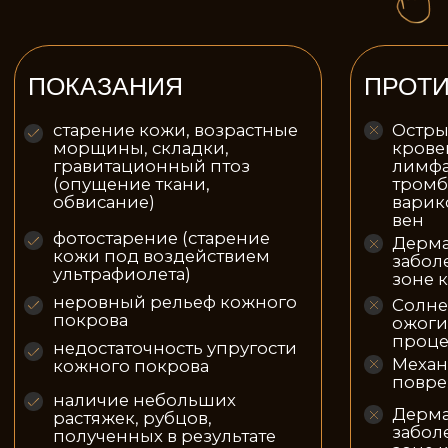
проблемная кожа: акне и
Воспалительные процесс
постакне (за исключением
лимфатических узлов;
гнойничковых
образований)
Склонность к образовани
келоидных рубцов;
СТОИМОСТЬ