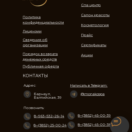
Спа-центр
Салон красоты
Политика
конфиденциальности
Косметология
Лицензии
Прайс
Сведения об
организации
Сертификаты
Порядок возврата
Акции
денежных средств
Публичная оферта
КОНТАКТЫ
Адрес:
Написать в Telegram:
Барнаул, ​
@monakospa
Балтийская, 39​
Позвонить:
8‒(3852)-45-00-39
8‒963‒532‒26‒14
8‒(3852)-45-00-38
8‒(3852)-25-00-24