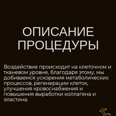
повышения выработки коллагена и
эластина.
ПОКАЗАНИЯ
ПРОТИВОПОКАЗАНИ
старение кожи, возрастные
Острые воспаления
морщины, складки,
кровеносных и
гравитационный птоз
лимфатических сосудов,
(опущение ткани,
тромбозы, выраженное
обвисание)
варикозное расширение
вен
фотостарение (старение
Дерматологические
кожи под воздействием
заболевания, инфекция в
ультрафиолета)
зоне коррекции;
неровный рельеф кожного
Солнечные, термические
покрова
ожоги в зоне проведения
процедуры;
недостаточность упругости
Механические
кожного покрова
повреждения кожи
наличие небольших
Дерматологические
растяжек, рубцов,
заболевания, инфекция в
полученных в результате
зоне коррекции;
травм
Онкологические и
жирная кожа,
аутоиммунные
расширенные поры
заболевания;