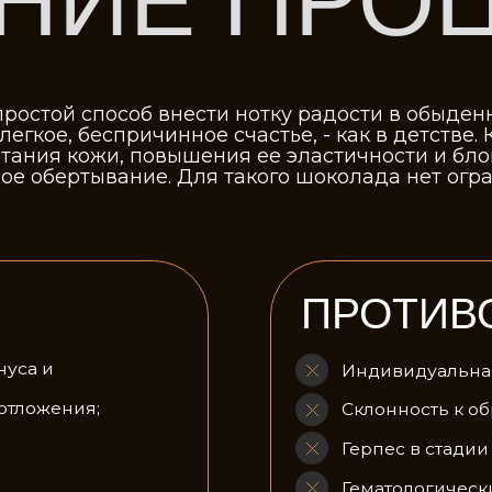
, беспричинное счастье, - как в детстве. Косметоло
я кожи, повышения ее эластичности и блокировки о
ртывание. Для такого шоколада нет ограничений ни
ПРОТИВОПОК
Индивидуальная неперенос
ения;
Склонность к образованию к
Герпес в стадии обострения;
Гематологические заболеван
Механические повреждения
Дерматологические заболев
коррекции;
Онкологические и аутоимму
Некомпенсированный сахар