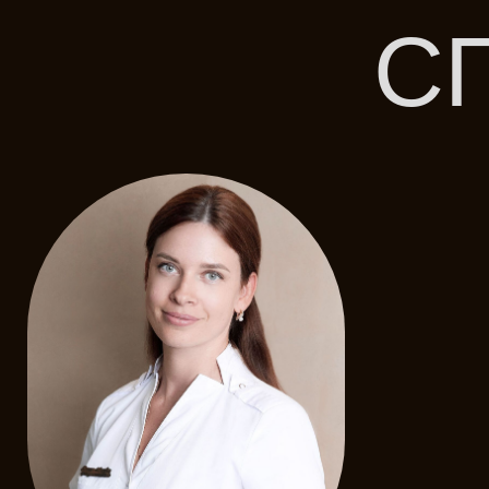
Зверева Ксения Андреевна
Врач-косметолог