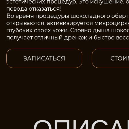
Во время процедуры шоколадного обертыван
открываются, активизируется микроциркуляци
глубоких слоях кожи. Словно дыша шоколадом
получает отличный дренаж и быстро восстанав
ЗАПИСАТЬСЯ
СТОИМОС
ОПИСАН
Шоколад - едва ли не самый популярный и просто