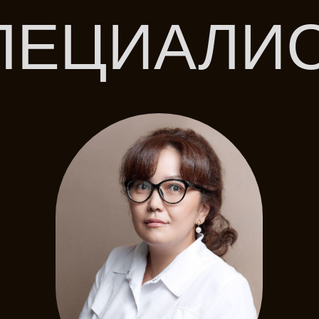
Карпова Раджана
Тюлегеновна
Врач-косметолог