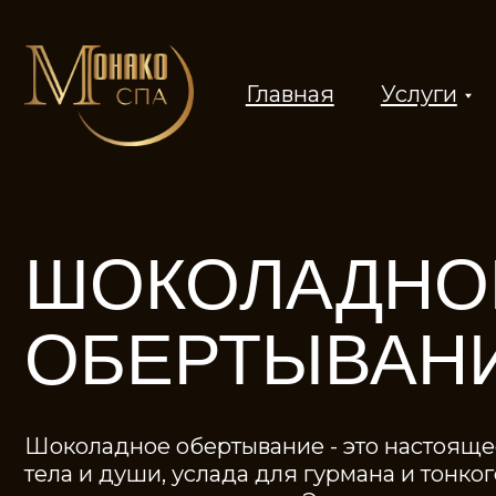
Главная
Услуги
Сер
ШОКОЛАДНОЕ
ОБЕРТЫВАНИ
Шоколадное обертывание - это настоящее на
тела и души, услада для гурмана и тонкого це
эстетических процедур. Это искушение, от кот
повода отказаться!