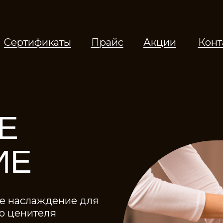
тификаты
Прайс
Акции
Контакты
МЕНЮ
Е
слаждение для
нителя
орого нет