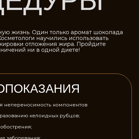
ги научились использовать
тложения жира. Пройдите
 в одной диете!
АЗАНИЯ
имость компонентов
елоидных рубцов;
ия;
 кожи
ания, инфекция в зоне
нные заболевания;
ный диабет;