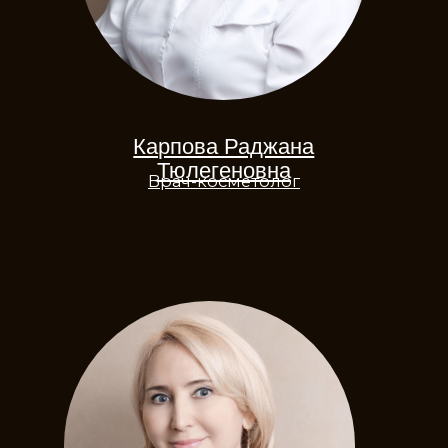
Чернакова Оксана
Михайловна,
Врач-косметолог