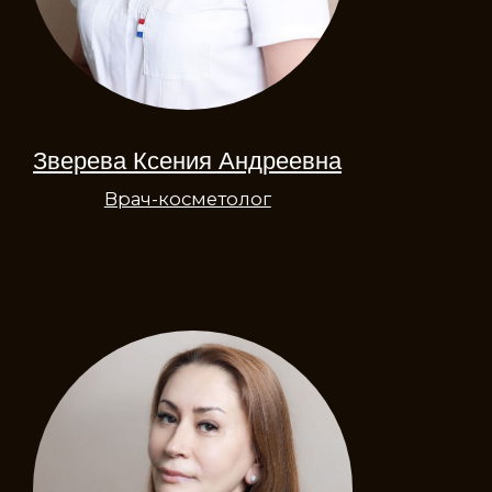
Лукичева Елена
Анатольевна
Врач-косметолог