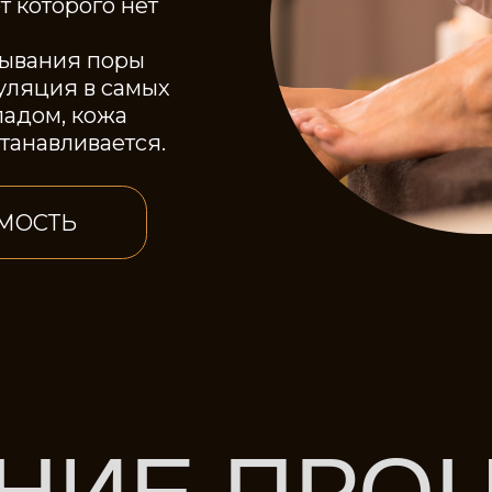
ия поры
я в самых
, кожа
ливается.
ТЬ
ИЕ ПРОЦЕ
й способ внести нотку радости в обыденную жизнь.